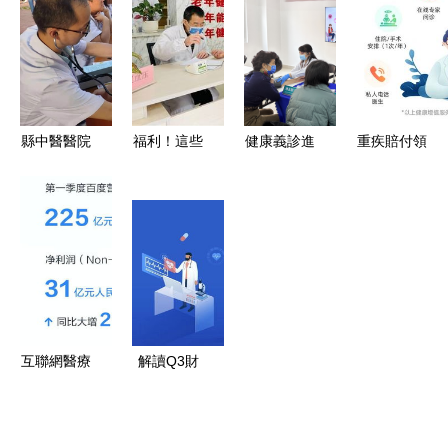
南——專業
——西安國
攜手上海壹
健康咨詢觸
際港務區金
博醫院舉辦
手可及
融服務專區
家門口健康
正式啟用，
咨詢活動預
健康咨詢服
告
縣中醫醫院
福利！這些
健康義診進
重疾賠付領
務同步上線
借“夏日健
人專屬！健
社區 服務
跑者 同方
康知識進萬
康咨詢服務
居民零距離
全球凡爾賽
家”宣傳服
開啟
1號PLUS重
務活動普及
疾險深度評
健康咨詢
測——非標
體投保的明
智選擇
互聯網醫療
解讀Q3財
健康的最短
報 從健康
路徑與未來
業務看服務