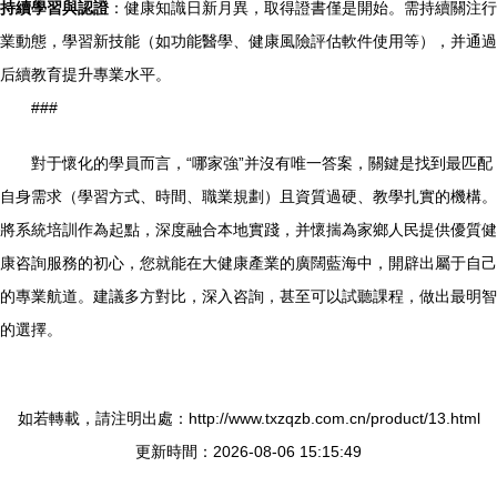
持續學習與認證
：健康知識日新月異，取得證書僅是開始。需持續關注行
業動態，學習新技能（如功能醫學、健康風險評估軟件使用等），并通過
后續教育提升專業水平。
###
對于懷化的學員而言，“哪家強”并沒有唯一答案，關鍵是找到最匹配
自身需求（學習方式、時間、職業規劃）且資質過硬、教學扎實的機構。
將系統培訓作為起點，深度融合本地實踐，并懷揣為家鄉人民提供優質健
康咨詢服務的初心，您就能在大健康產業的廣闊藍海中，開辟出屬于自己
的專業航道。建議多方對比，深入咨詢，甚至可以試聽課程，做出最明智
的選擇。
如若轉載，請注明出處：http://www.txzqzb.com.cn/product/13.html
更新時間：2026-08-06 15:15:49