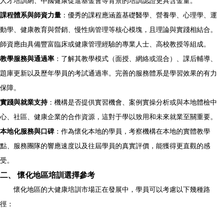
人才培訓網、中國健康促進基金會等背景的培訓認證更具含金量。
課程體系與師資力量
：優秀的課程應涵蓋基礎醫學、營養學、心理學、運
動學、健康教育與營銷、慢性病管理等核心模塊，且理論與實踐相結合。
師資應由具備豐富臨床或健康管理經驗的專業人士、高校教授等組成。
教學服務與通過率
：了解其教學模式（面授、網絡或混合）、課后輔導、
題庫更新以及歷年學員的考試通過率。完善的服務體系是學習效果的有力
保障。
實踐與就業支持
：機構是否提供實習機會、案例實操分析或與本地體檢中
心、社區、健康企業的合作資源，這對于學以致用和未來就業至關重要。
本地化服務與口碑
：作為懷化本地的學員，考察機構在本地的實體教學
點、服務團隊的響應速度以及往屆學員的真實評價，能獲得更直觀的感
受。
二、 懷化地區培訓選擇參考
懷化地區的大健康培訓市場正在發展中，學員可以考慮以下幾種路
徑：