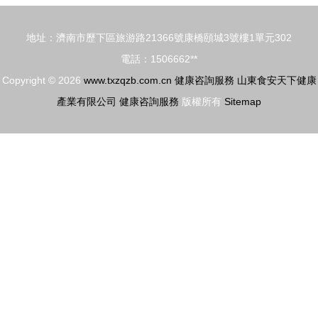
可能
化提速與健
康咨詢服務
地址：濟南市歷下區旅游路21366號康橋頤城3號樓1單元302
升級
電話：1506662**
Copyright © 2026
www.txzqzb.com.cn
健康咨詢服務
山東食安天下健康
產業有限公司
健康咨詢服務
版權所有
Sitemap