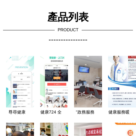
產品列表
PRODUCT
----------------
尊尋健康
健康724 全
“政務服務
健康服務暖
v1.0.12安
天候的健康
+金融”激蕩
人心 四團
卓版下載指
管護專家
發展新動力
鎮欣悅居委