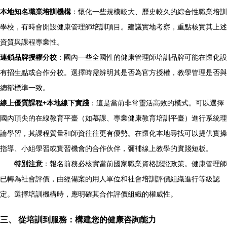
本地知名職業培訓機構
：懷化一些規模較大、歷史較久的綜合性職業培訓
學校，有時會開設健康管理師培訓項目。建議實地考察，重點核實其上述
資質與課程專業性。
連鎖品牌授權分校
：國內一些全國性的健康管理師培訓品牌可能在懷化設
有招生點或合作分校。選擇時需辨明其是否為官方授權，教學管理是否與
總部標準一致。
線上優質課程+本地線下實踐
：這是當前非常靈活高效的模式。可以選擇
國內頂尖的在線教育平臺（如慕課、專業健康教育培訓平臺）進行系統理
論學習，其課程質量和師資往往更有優勢。在懷化本地尋找可以提供實操
指導、小組學習或實習機會的合作伙伴，彌補線上教學的實踐短板。
特別注意
：報名前務必核實當前國家職業資格認證政策。健康管理師
已轉為社會評價，由經備案的用人單位和社會培訓評價組織進行等級認
定。選擇培訓機構時，應明確其合作評價組織的權威性。
三、 從培訓到服務：構建您的健康咨詢能力